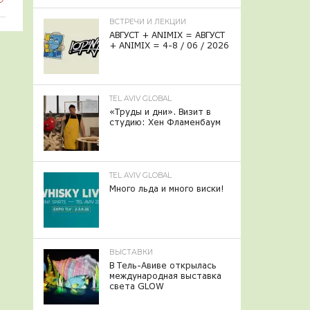
ВСТРЕЧИ И ЛЕКЦИИ
АВГУСТ + ANIMIX = АВГУСТ
+ ANIMIX = 4-8 / 06 / 2026
TEL AVIV GLOBAL
«Труды и дни». Визит в
студию: Хен Фламенбаум
TEL AVIV GLOBAL
Много льда и много виски!
ВЫСТАВКИ
В Тель-Авиве открылась
международная выставка
света GLOW