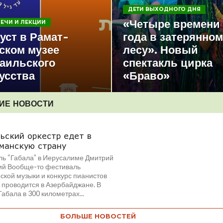
ДЕТИ ВЫХОДНОГО ДНЯ
«Четыре времени
РЕЧИ И ЛЕКЦИИ
уст в Рамат-
года в затерянном
ском музее
лесу». Новый
аильского
спектакль цирка
усства
«Браво»
ИЕ НОВОСТИ
ьский оркестр едет в
манскую страну
ль “Габала” в Иерусалиме Дмитрий
ий Вообще-то фестиваль
ской музыки и конкурс пианистов
 проводится в Азербайджане. В
Габала в 300 километрах...
БОЛЬШЕ НОВОСТЕЙ