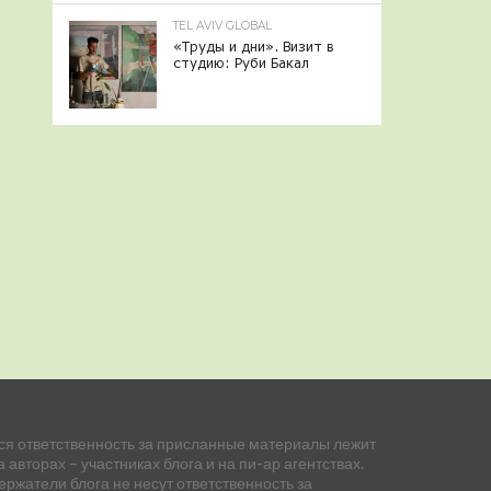
TEL AVIV GLOBAL
«Труды и дни». Визит в
студию: Руби Бакал
ся ответственность за присланные материалы лежит
а авторах – участниках блога и на пи-ар агентствах.
ержатели блога не несут ответственность за