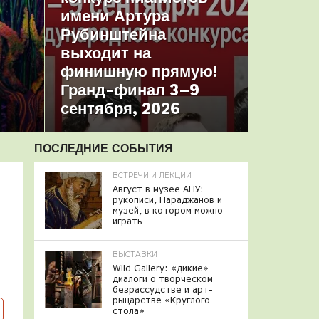
имени Артура
Рубинштейна
выходит на
финишную прямую!
Гранд-финал 3–9
сентября, 2026
ПОСЛЕДНИЕ СОБЫТИЯ
ВСТРЕЧИ И ЛЕКЦИИ
Август в музее АНУ:
рукописи, Параджанов и
музей, в котором можно
играть
ВЫСТАВКИ
Wild Gallery: «дикие»
диалоги о творческом
безрассудстве и арт-
рыцарстве «Круглого
стола»