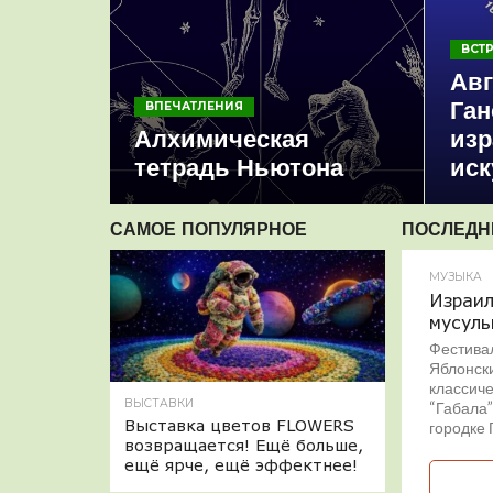
ВСТ
Авг
Ган
ВПЕЧАТЛЕНИЯ
Алхимическая
изр
тетрадь Ньютона
иск
САМОЕ ПОПУЛЯРНОЕ
ПОСЛЕДН
МУЗЫКА
Израил
мусуль
Фестива
Яблонск
классиче
ВЫСТАВКИ
“Габала”
Выставка цветов FLOWERS
городке 
возвращается! Ещё больше,
ещё ярче, ещё эффектнее!