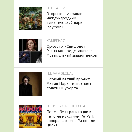
ВЫСТАВКИ
Впервые в Израиле:
международный
тематический парк
Playmobil
КАМЕРНАЯ
Оркестр «Симфонет
Раанана» представляет:
Музыкальный диалог веков
TEL AVIV GLOBAL
Особый летний проект.
Матан Порат исполняет
сонаты Шуберта
ДЕТИ ВЫХОДНОГО ДНЯ
Полет без гравитации и
лето на максимум: WiPark
возвращается в Ришон ле-
Цион!