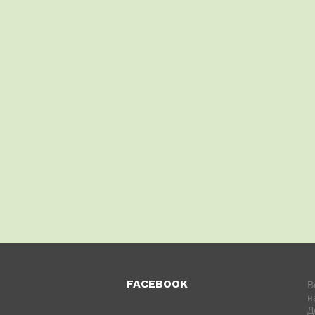
FACEBOOK
В
н
Д