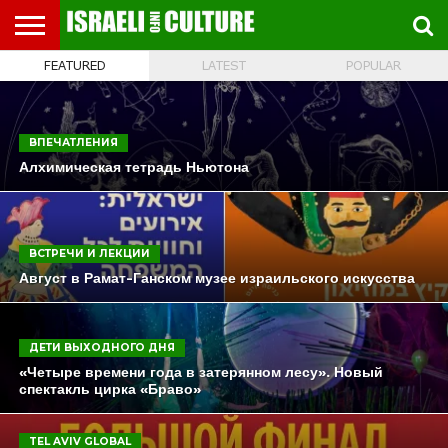
FEATURED
LATEST
POPULAR
ВЫСТАВКИ
МУЗЕИ
СТРАНА
ТЕАТР
КНИГИ.
МУЗЫКА
РЕЛИГИЯ/
ДВИЖЕНИЕ
ДЕТИ
МАРШРУТЫ
ВИДЕО-
ВПЕЧАТЛЕНИЯ
ВСТРЕЧИ
ИНТЕРВЬЮ
КИНО
TEL
ФЕСТИВАЛЕЙ
ТЕКСТЫ
ИСТОРИЯ
ВЫХОДНОГО
ПРОГУЛЬЩИКА
РЕЧИ
И
AVIV
ДНЯ
ЛЕКЦИИ
GLOBAL
ВПЕЧАТЛЕНИЯ
Алхимическая тетрадь Ньютона
ВСТРЕЧИ И ЛЕКЦИИ
Август в Рамат-Ганском музее израильского искусства
ДЕТИ ВЫХОДНОГО ДНЯ
«Четыре времени года в затерянном лесу». Новый
спектакль цирка «Браво»
TEL AVIV GLOBAL