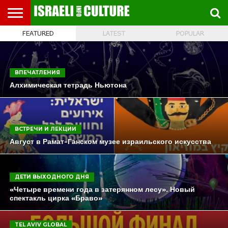
FEATURED
LATEST
POPULAR
ВЫСТАВКИ
МУЗЕИ
СТРАНА
ТЕАТР
КНИГИ.
МУЗЫКА
РЕЛИГИЯ/
ДВИЖЕНИЕ
ДЕТИ
МАРШРУТЫ
ВИДЕО-
ВПЕЧАТЛЕНИЯ
ВСТРЕЧИ
ИНТЕРВЬЮ
КИНО
TEL
ФЕСТИВАЛЕЙ
ТЕКСТЫ
ИСТОРИЯ
ВЫХОДНОГО
ПРОГУЛЬЩИКА
РЕЧИ
И
AVIV
ДНЯ
ЛЕКЦИИ
GLOBAL
ВПЕЧАТЛЕНИЯ
Алхимическая тетрадь Ньютона
ВСТРЕЧИ И ЛЕКЦИИ
Август в Рамат-Ганском музее израильского искусства
ДЕТИ ВЫХОДНОГО ДНЯ
«Четыре времени года в затерянном лесу». Новый
спектакль цирка «Браво»
TEL AVIV GLOBAL