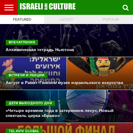
FEATURED
LATEST
POPULAR
ВЫСТАВКИ
МУЗЕИ
СТРАНА
ТЕАТР
КНИГИ.
МУЗЫКА
РЕЛИГИЯ/
ДВИЖЕНИЕ
ДЕТИ
МАРШРУТЫ
ВИДЕО-
ВПЕЧАТЛЕНИЯ
ВСТРЕЧИ
ИНТЕРВЬЮ
КИНО
TEL
ФЕСТИВАЛЕЙ
ТЕКСТЫ
ИСТОРИЯ
ВЫХОДНОГО
ПРОГУЛЬЩИКА
РЕЧИ
И
AVIV
ДНЯ
ЛЕКЦИИ
GLOBAL
ВПЕЧАТЛЕНИЯ
Алхимическая тетрадь Ньютона
ВСТРЕЧИ И ЛЕКЦИИ
Август в Рамат-Ганском музее израильского искусства
ДЕТИ ВЫХОДНОГО ДНЯ
«Четыре времени года в затерянном лесу». Новый
спектакль цирка «Браво»
TEL AVIV GLOBAL