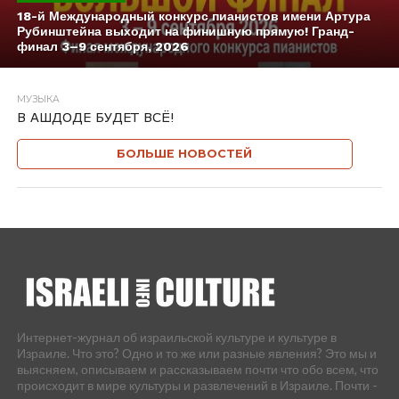
18-й Международный конкурс пианистов имени Артура
Рубинштейна выходит на финишную прямую! Гранд-
финал 3–9 сентября, 2026
МУЗЫКА
В АШДОДЕ БУДЕТ ВСЁ!
БОЛЬШЕ НОВОСТЕЙ
Интернет-журнал об израильской культуре и культуре в
Израиле. Что это? Одно и то же или разные явления? Это мы и
выясняем, описываем и рассказываем почти что обо всем, что
происходит в мире культуры и развлечений в Израиле. Почти -