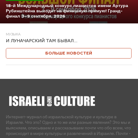
18-й Международный конкурс пианистов имени Артура
Рубинштейна выходит на финишную прямую! Гранд-
финал 3–9 сентября, 2026
МУЗЫКА
И ЛУНАЧАРСКИЙ ТАМ БЫВАЛ…
БОЛЬШЕ НОВОСТЕЙ
Интернет-журнал об израильской культуре и культуре в
Израиле. Что это? Одно и то же или разные явления? Это мы и
выясняем, описываем и рассказываем почти что обо всем, что
происходит в мире культуры и развлечений в Израиле. Почти -