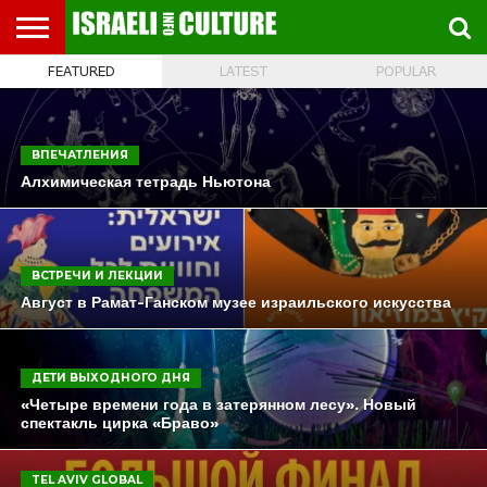
FEATURED
LATEST
POPULAR
ВЫСТАВКИ
МУЗЕИ
СТРАНА
ТЕАТР
КНИГИ.
МУЗЫКА
РЕЛИГИЯ/
ДВИЖЕНИЕ
ДЕТИ
МАРШРУТЫ
ВИДЕО-
ВПЕЧАТЛЕНИЯ
ВСТРЕЧИ
ИНТЕРВЬЮ
КИНО
TEL
ФЕСТИВАЛЕЙ
ТЕКСТЫ
ИСТОРИЯ
ВЫХОДНОГО
ПРОГУЛЬЩИКА
РЕЧИ
И
AVIV
ДНЯ
ЛЕКЦИИ
GLOBAL
ВПЕЧАТЛЕНИЯ
Алхимическая тетрадь Ньютона
ВСТРЕЧИ И ЛЕКЦИИ
Август в Рамат-Ганском музее израильского искусства
ДЕТИ ВЫХОДНОГО ДНЯ
«Четыре времени года в затерянном лесу». Новый
спектакль цирка «Браво»
TEL AVIV GLOBAL