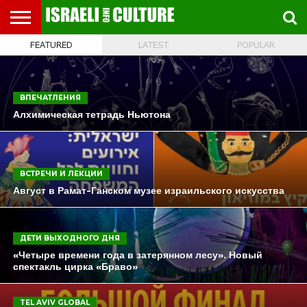
FEATURED
LATEST
POPULAR
ВЫСТАВКИ
МУЗЕИ
СТРАНА
ТЕАТР
КНИГИ.
МУЗЫКА
РЕЛИГИЯ/
ДВИЖЕНИЕ
ДЕТИ
МАРШРУТЫ
ВИДЕО-
ВПЕЧАТЛЕНИЯ
ВСТРЕЧИ
ИНТЕРВЬЮ
КИНО
TEL
ФЕСТИВАЛЕЙ
ТЕКСТЫ
ИСТОРИЯ
ВЫХОДНОГО
ПРОГУЛЬЩИКА
РЕЧИ
И
AVIV
ДНЯ
ЛЕКЦИИ
GLOBAL
ВПЕЧАТЛЕНИЯ
Алхимическая тетрадь Ньютона
ВСТРЕЧИ И ЛЕКЦИИ
Август в Рамат-Ганском музее израильского искусства
ДЕТИ ВЫХОДНОГО ДНЯ
«Четыре времени года в затерянном лесу». Новый
спектакль цирка «Браво»
TEL AVIV GLOBAL