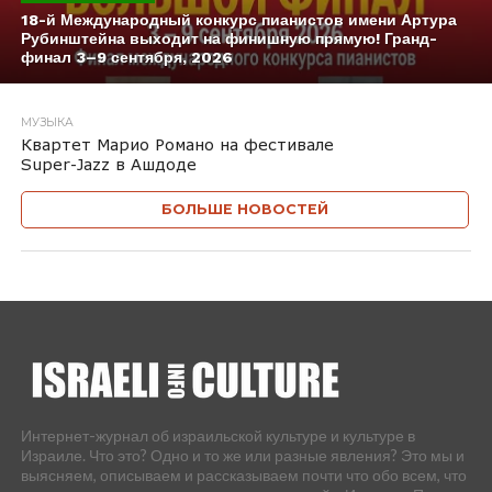
18-й Международный конкурс пианистов имени Артура
Рубинштейна выходит на финишную прямую! Гранд-
финал 3–9 сентября, 2026
МУЗЫКА
Квартет Марио Романо на фестивале
Super-Jazz в Ашдоде
БОЛЬШЕ НОВОСТЕЙ
Интернет-журнал об израильской культуре и культуре в
Израиле. Что это? Одно и то же или разные явления? Это мы и
выясняем, описываем и рассказываем почти что обо всем, что